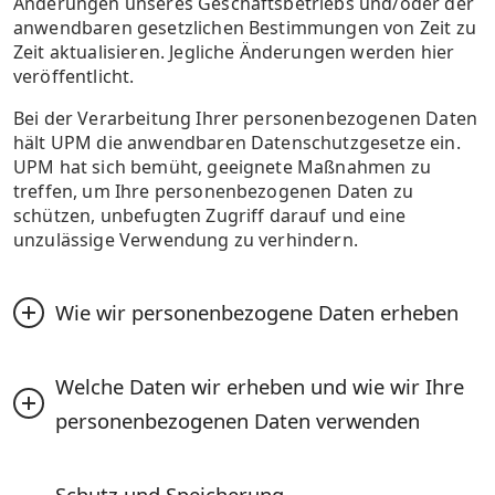
Änderungen unseres Geschäftsbetriebs und/oder der
und sonstige Maßnahmen, wie EU-
anwendbaren gesetzlichen Bestimmungen von Zeit zu
Standardvertragsklauseln, dafür Sorge, dass Ihre
Zeit aktualisieren. Jegliche Änderungen werden hier
personenbezogenen Daten durch angemessene
veröffentlicht.
technische und organisatorische Maßnahmen
geschützt werden.
Bei der Verarbeitung Ihrer personenbezogenen Daten
hält UPM die anwendbaren Datenschutzgesetze ein.
UPM hat sich bemüht, geeignete Maßnahmen zu
treffen, um Ihre personenbezogenen Daten zu
schützen, unbefugten Zugriff darauf und eine
unzulässige Verwendung zu verhindern.
Wie wir personenbezogene Daten erheben
UPM muss bestimmte Arten von Kontaktdaten
Welche Daten wir erheben und wie wir Ihre 
erheben und verwenden, darunter
personenbezogene Daten von seinen Kunden,
personenbezogenen Daten verwenden
potenziellen Kunden, Lieferanten und anderen
Geschäftspartnern sowie deren Vertretern und
Ihre personenbezogenen Daten (Name, Titel,
anderen Personen, mit denen UPM im Rahmen
Schutz und Speicherung 