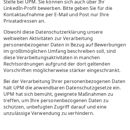
Stelle bei UPM. Sie können sich auch über Ihr
Informationen verpflichtet, die Vertraulichkeit und
der Grundlage Ihrer Einwilligung erfolgt, können
LinkedIn-Profil bewerben. Bitte geben Sie für die
Sicherheit der personenbezogenen Daten zu
Sie diese jederzeit widerrufen.
Kontaktaufnahme per E-Mail und Post nur Ihre
wahren und sie für keine eigenen
Privatadressen an.
Geschäftsinteressen zu verwenden.
Wenn Sie kein elektronisches Direktmarketing
mehr von uns erhalten möchten, klicken Sie auf
Obwohl diese Datenschutzerklärung unsere
den in allen Werbe-E-Mails angegebenen Link
weltweiten Aktivitäten zur Verarbeitung
„Abbestellen", um diese Marketing-
personenbezogener Daten in Bezug auf Bewerbungen
Benachrichtigungen in Zukunft nicht mehr zu
im größtmöglichen Umfang beschreiben soll, sind
erhalten.
diese Verarbeitungsaktivitäten in manchen
Rechtsordnungen aufgrund der dort geltenden
Vorschriften möglicherweise stärker eingeschränkt.
Bei der Verarbeitung Ihrer personenbezogenen Daten
hält UPM die anwendbaren Datenschutzgesetze ein.
UPM hat sich bemüht, geeignete Maßnahmen zu
treffen, um Ihre personenbezogenen Daten zu
schützen, unbefugten Zugriff darauf und eine
unzulässige Verwendung zu verhindern.