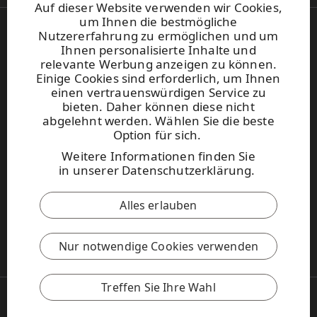
gesetzlichen und/oder regulatorischen
oder löschen zu lassen, wenn diese in Bezug auf
können Sie sich unter der folgenden Anschrift mit
Wir können externe Dienstleister für das Kunden-
Auf dieser Website verwenden wir Cookies,
Dienstleistungen;
Anforderungen notwendig ist.
den Zweck der Verarbeitung fehlerhaft, falsch,
uns in Verbindung setzen:
um Ihnen die bestmögliche
und Lieferantendatenbankmanagement
Durchführung von
ungenau oder veraltet sind. Möglicherweise
Nutzererfahrung zu ermöglichen und um
Dansk
verwenden. Diese Dritten dürfen Ihre
UPM-Kymmene Corporation / Privacy
Kunden-/Lieferantenbefragungen und
werden Sie zum Nachweis Ihrer Identität, zur
Ihnen personalisierte Inhalte und
Deutsch
personenbezogenen Daten nur in dem Umfang
Alvar Aallon katu 1, P.O. Box 380
Produktumfragen;
relevante Werbung anzeigen zu können.
Spezifizierung Ihrer Anfrage und zu weiteren
Español
verarbeiten, in dem sie die von uns beauftragte
FI-00101 Helsinki, Finnland
Einige Cookies sind erforderlich, um Ihnen
Français
Informationen zu Ihrer Anfrage aufgefordert.
Leistung erbringen. UPM stellt sicher, dass Ihre
Organisation von Veranstaltungen und Messen;
einen vertrauenswürdigen Service zu
personenbezogenen Daten angemessen
Kontaktaufnahme, um Sie über unsere neuen
bieten. Daher können diese nicht
Falls Ihre Anfrage zur Verarbeitung Ihrer
geschützt sind, wenn Sie innerhalb von UPM und
abgelehnt werden. Wählen Sie die beste
Italiano
Produkte und Dienstleistungen zu informieren
personenbezogenen Daten abgelehnt wurde oder
Sie können sich auch an die UPM-
an Dritte übermittelt werden. Bei der Auslagerung
Option für sich.
Nederlands
und Ihnen damit zusammenhängendes
wenn Ihre personenbezogenen Daten Ihrer
Tochtergesellschaft Ihres Landes oder Ihrer
(Outsourcing) von Dienstleistungen an Dritte
Norsk
elektronisches Direktmarketing zu senden,
Weitere Informationen finden Sie
Meinung nach nicht gemäß den anwendbaren
Region oder an den lokalen
tragen wir durch vertragliche und andere
Pусский
außer Sie haben angegeben, dass Sie nicht
in
unserer Datenschutzerklärung
.
Datenschutzgesetzen verarbeitet wurden, können
Datenschutzbeauftragten des Unternehmens
Maßnahmen dafür Sorge, dass
kontaktiert werden möchten;
Sie sich an die zuständige Datenschutzbehörde
wenden (sofern vorhanden). Kontaktdaten der
personenbezogene Daten angemessen und
wenden.
zur Einhaltung unserer gesetzlichen
Alles erlauben
Tochtergesellschaften von UPM finden Sie
Suomi
gemäß allen anwendbaren gesetzlichen
Svenska
Verpflichtungen;
unter
www.upm.com/Contact-
Bestimmungen verarbeitet werden. Wir legen Ihre
Sie können auch die Einschränkung der
Türkçe
Us/Pages/default.aspx
personenbezogenen Daten nicht in anderen
Überprüfung von Sanktionslisten und anderen
Nur notwendige Cookies verwenden
Verarbeitung Ihrer personenbezogenen Daten
中文(简体)
Umständen offen, sofern Sie hierzu nicht Ihre
offiziellen Listen.
verlangen oder deren Verarbeitung
Zustimmung erteilt haben oder wir durch
widersprechen, wenn Ihre Rechte auf Privatsphäre
Gegebenenfalls wird sich ein Vertreter von UPM
gesetzliche Bestimmungen zu einer Offenlegung
Treffen Sie Ihre Wahl
dadurch gefährdet werden könnten. Sie haben
wegen weiterer Informationen, zur Beantwortung
Copyright © 2026 UPM
verpflichtet sind.
das Recht, die Datenverarbeitung für die Dauer
UPM.COM
Ihrer Fragen, zur Erfüllung Ihrer Anfragen, zur