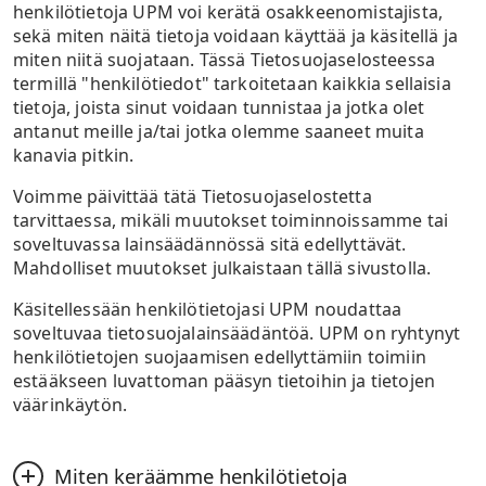
UPM voi siirtää henkilötietojasi myös Euroopan
palveluidemme markkinoimiseksi tai
henkilötietoja UPM voi kerätä osakkeenomistajista,
on oikeus rajoittaa tietojen käsittelyä kiistäessäsi
talousalueen (ETA) ulkopuolella sijaitseviin maihin.
mielipidekyselyjä, tuotekyselyjä tai sivuston
sekä miten näitä tietoja voidaan käyttää ja käsitellä ja
tietojen oikeellisuuden ajaksi, jolloin oikeellisuus
Kun henkilötietoja siirretään ETA:n ulkopuolelle,
teknistä hallintaa ja kehitystä tai muita vastaavia
miten niitä suojataan. Tässä Tietosuojaselosteessa
tarkistetaan, jos tietoja käsitellään lainvastaisesti
henkilötietojesi suojaamiseen käytetään
tarkoituksia varten.
termillä "henkilötiedot" tarkoitetaan kaikkia sellaisia
tai jos olet vastustanut oikeutettuun etuun
asianmukaisia teknisiä ja organisatorisia keinoja,
tietoja, joista sinut voidaan tunnistaa ja jotka olet
perustuvaa käsittelyä, kunnes oikeutetun edun
Henkilötietojesi käsittely perustuu pääasiassa
kuten EU:n mallisopimuslausekkeita.
antanut meille ja/tai jotka olemme saaneet muita
olemassaolo on vahvistettu. Tilanteissa, joissa
oikeutettuun etuumme hoitaa ja jatkaa
Henkilötietojen vastaanottajat sitoutuvat
kanavia pitkin.
henkilötietojesi käsittely perustuu
liiketoimintaamme tehokkaasti.
varmistamaan niiden luottamuksellisuuden ja
suostumukseesi, sinulla on oikeus perua
Voimme päivittää tätä Tietosuojaselostetta
tietoturvan, eivätkä he saa käyttää tietoja oman
suostumuksesi milloin tahansa.
tarvittaessa, mikäli muutokset toiminnoissamme tai
liiketoimintansa edistämiseen.
soveltuvassa lainsäädännössä sitä edellyttävät.
Sinulla on oikeus kieltää meitä lähettämästä
Mahdolliset muutokset julkaistaan tällä sivustolla.
sinulle mitään sähköistä
suoramarkkinointiviestintää käyttämällä tilauksen
Käsitellessään henkilötietojasi UPM noudattaa
peruutuslinkkiä, joka on sisällytetty kaikkeen
soveltuvaa tietosuojalainsäädäntöä. UPM on ryhtynyt
sinulle lähettämäämme markkinointiviestintään, ja
henkilötietojen suojaamisen edellyttämiin toimiin
valitsemalla, että et halua saada meiltä
estääkseen luvattoman pääsyn tietoihin ja tietojen
markkinointiviestejä jatkossa.
väärinkäytön.
Miten keräämme henkilötietoja