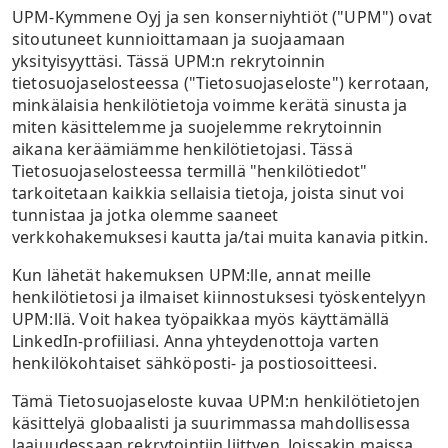
Jotta voimme tarjota sinulle Palveluita (esim. jos
tietosuojaviranomaisen tietoon.
UPM-Kymmene Oyj ja sen konserniyhtiöt ("UPM") ovat
tietojen välittäminen sinulle ja niihin liittyvän
käytämme Palveluiden tarjoamisessa apuna
sitoutuneet kunnioittamaan ja suojaamaan
sähköisen suoramarkkinoinnin lähettäminen,
Voit myös pyytää henkilötietojesi käsittelyn
kolmansia osapuolia), UPM voi siirtää
yksityisyyttäsi. Tässä UPM:n rekrytoinnin
ellet ole kieltänyt tällaisia yhteydenottoja
rajoittamista tai vastustaa käsittelyä, jos tietojen
henkilötietojasi myös Euroopan talousalueen (ETA)
tietosuojaselosteessa ("Tietosuojaseloste") kerrotaan,
käyttö voisi loukata yksityisyydensuojaasi. Sinulla
lakien noudattaminen tai lakisääteisten
ulkopuolella sijaitseviin maihin. Kun henkilötietoja
minkälaisia henkilötietoja voimme kerätä sinusta ja
on oikeus rajoittaa tietojen käsittelyä kiistäessäsi
velvoitteidemme täyttäminen.
siirretään ETA:n ulkopuolelle, henkilötietojesi
miten käsittelemme ja suojelemme rekrytoinnin
tietojen oikeellisuuden ajaksi, jolloin käsittelyn
suojaamiseen käytetään asianmukaisia teknisiä ja
aikana keräämiämme henkilötietojasi. Tässä
lainmukaisuus tarkistetaan, jos tietoja käsitellään
organisatorisia keinoja, kuten EU:n
Tietosuojaselosteessa termillä "henkilötiedot"
lainvastaisesti tai jos olet vastustanut oikeutettuun
mallisopimuslausekkeita. Tällaisen tiedon
tarkoitetaan kaikkia sellaisia tietoja, joista sinut voi
etuun perustuvaa käsittelyä, kunnes sen
vastaanottajat sitoutuvat varmistamaan
tunnistaa ja jotka olemme saaneet
syrjäyttävä oikeutettu etu on vahvistettu.
henkilötietojen luottamuksellisuuden ja
verkkohakemuksesi kautta ja/tai muita kanavia pitkin.
Tilanteissa, joissa henkilötietojesi käsittely
tietosuojan, eivätkä he saa käyttää tietoja oman
perustuu suostumukseesi, sinulla on oikeus perua
Kun lähetät hakemuksen UPM:lle, annat meille
liiketoimintansa edistämiseen.
suostumuksesi milloin tahansa.
henkilötietosi ja ilmaiset kiinnostuksesi työskentelyyn
UPM:llä. Voit hakea työpaikkaa myös käyttämällä
Sinulla on oikeus kieltää meitä lähettämästä
LinkedIn-profiiliasi. Anna yhteydenottoja varten
sinulle mitään sähköistä
henkilökohtaiset sähköposti- ja postiosoitteesi.
suoramarkkinointiviestintää napsauttamalla
tilauksen peruutuslinkkiä, joka on sisällytetty
Tämä Tietosuojaseloste kuvaa UPM:n henkilötietojen
kaikkeen sinulle lähettämäämme
käsittelyä globaalisti ja suurimmassa mahdollisessa
markkinointiviestintään, ja valitsemalla, että et
laajuudessaan rekrytointiin liittyen. Joissakin maissa