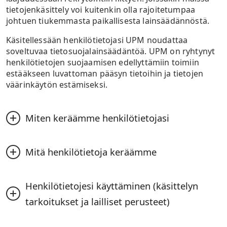
halua saada meiltä markkinointiviestejä jatkossa.
tietojenkäsittely voi kuitenkin olla rajoitetumpaa
johtuen tiukemmasta paikallisesta lainsäädännöstä.
Käsitellessään henkilötietojasi UPM noudattaa
soveltuvaa tietosuojalainsäädäntöä. UPM on ryhtynyt
henkilötietojen suojaamisen edellyttämiin toimiin
estääkseen luvattoman pääsyn tietoihin ja tietojen
väärinkäytön estämiseksi.
Miten keräämme henkilötietojasi
UPM kerää henkilötietojasi rekrytointiprosessin
Mitä henkilötietoja keräämme
aikana pääasiassa suoraan sinulta. UPM ilmoittaa,
onko tietojen antaminen pakollista vai
vapaaehtoista, ja kertoo kieltäytymisen
UPM voi kerätä sinusta seuraavia henkilötietoja
Henkilötietojesi käyttäminen (käsittelyn 
mahdollisista seurauksista. Voimme myös kerätä
(huomioiden paikalliset rajoitukset):
sinua koskevia tietoja muista lähteistä siinä määrin
tarkoitukset ja lailliset perusteet)
Hakijan tiedot: nimi, yhteystiedot (kotiosoite,
kuin se on olennaista ja soveltuva lainsäädäntö
puhelinnumero, sähköpostiosoite), syntymäaika
sen sallii. Tällaisia lähteitä ovat esimerkiksi
UPM käsittelee henkilötietojasi vain laillisiin