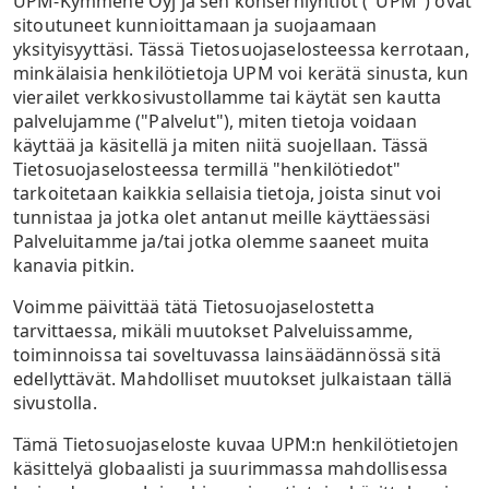
UPM-Kymmene Oyj ja sen konserniyhtiöt ("UPM") ovat
sitoutuneet kunnioittamaan ja suojaamaan
yksityisyyttäsi. Tässä Tietosuojaselosteessa kerrotaan,
minkälaisia henkilötietoja UPM voi kerätä sinusta, kun
vierailet verkkosivustollamme tai käytät sen kautta
palvelujamme ("Palvelut"), miten tietoja voidaan
käyttää ja käsitellä ja miten niitä suojellaan. Tässä
Tietosuojaselosteessa termillä "henkilötiedot"
tarkoitetaan kaikkia sellaisia tietoja, joista sinut voi
tunnistaa ja jotka olet antanut meille käyttäessäsi
Palveluitamme ja/tai jotka olemme saaneet muita
kanavia pitkin.
Voimme päivittää tätä Tietosuojaselostetta
tarvittaessa, mikäli muutokset Palveluissamme,
toiminnoissa tai soveltuvassa lainsäädännössä sitä
edellyttävät. Mahdolliset muutokset julkaistaan tällä
sivustolla.
Tämä Tietosuojaseloste kuvaa UPM:n henkilötietojen
käsittelyä globaalisti ja suurimmassa mahdollisessa