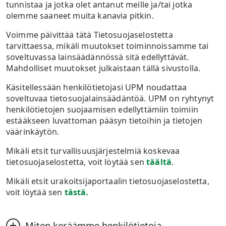
tunnistaa ja jotka olet antanut meille ja/tai jotka
organisatorisia keinoja.
olemme saaneet muita kanavia pitkin.
Voimme päivittää tätä Tietosuojaselostetta
tarvittaessa, mikäli muutokset toiminnoissamme tai
soveltuvassa lainsäädännössä sitä edellyttävät.
Mahdolliset muutokset julkaistaan tällä sivustolla.
Käsitellessään henkilötietojasi UPM noudattaa
soveltuvaa tietosuojalainsäädäntöä. UPM on ryhtynyt
henkilötietojen suojaamisen edellyttämiin toimiin
estääkseen luvattoman pääsyn tietoihin ja tietojen
väärinkäytön.
Mikäli etsit turvallisuusjärjestelmiä koskevaa
tietosuojaselostetta, voit löytää sen
täältä
.
Mikäli etsit urakoitsijaportaalin tietosuojaselostetta,
voit löytää sen
tästä.
Miten keräämme henkilötietoja