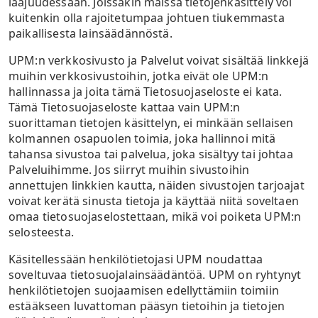
laajuudessaan. Joissakin maissa tietojenkäsittely voi
kuitenkin olla rajoitetumpaa johtuen tiukemmasta
paikallisesta lainsäädännöstä.
UPM:n verkkosivusto ja Palvelut voivat sisältää linkkejä
muihin verkkosivustoihin, jotka eivät ole UPM:n
hallinnassa ja joita tämä Tietosuojaseloste ei kata.
Tämä Tietosuojaseloste kattaa vain UPM:n
suorittaman tietojen käsittelyn, ei minkään sellaisen
kolmannen osapuolen toimia, joka hallinnoi mitä
tahansa sivustoa tai palvelua, joka sisältyy tai johtaa
Palveluihimme. Jos siirryt muihin sivustoihin
annettujen linkkien kautta, näiden sivustojen tarjoajat
voivat kerätä sinusta tietoja ja käyttää niitä soveltaen
omaa tietosuojaselostettaan, mikä voi poiketa UPM:n
selosteesta.
Käsitellessään henkilötietojasi UPM noudattaa
soveltuvaa tietosuojalainsäädäntöä. UPM on ryhtynyt
henkilötietojen suojaamisen edellyttämiin toimiin
estääkseen luvattoman pääsyn tietoihin ja tietojen