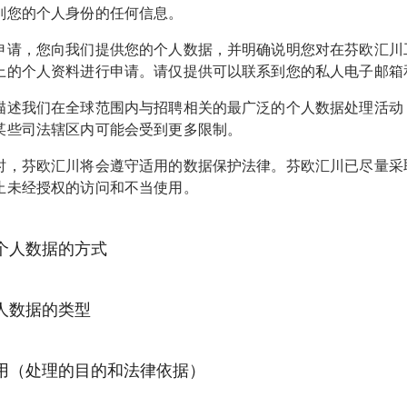
别您的个人身份的任何信息。
申请，您向我们提供您的个人数据，并明确说明您对在芬欧汇川
上的个人资料进行申请。请仅提供可以联系到您的私人电子邮箱
描述我们在全球范围内与招聘相关的最广泛的个人数据处理活动
某些司法辖区内可能会受到更多限制。
时，芬欧汇川将会遵守适用的数据保护法律。芬欧汇川已尽量采
止未经授权的访问和不当使用。
个人数据的方式
中主要直接通过您本人收集您的个人数据。芬欧汇川会告知您不
人数据的类型
此类数据是属于强制性要求还是自愿行为。我们还会在适用法律
的相关必要信息，例如您的推荐人、面试您的芬欧汇川员工以及
用（处理的目的和法律依据）
关于您的个人数据的类型如下（当地限制可能适用）：