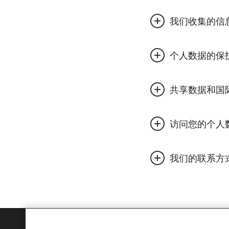
芬欧汇川需要收集并
伙伴及其代表和其他
和供应商管理数据库
芬欧汇川可能出于以
要直接通过您本人收
个人数据的保
电话号码、公司名称
册我们的活动时）。
务的使用相关的个人
客户和供应商关系
芬欧汇川已采取了适
共享数据和国
丢失、意外破坏、滥
提供产品和服务，
始目的而需要访问数
为销售和采购活动
芬欧汇川仅出于内部
芬欧汇川将根据上述
的芬欧汇川附属公司
开具发票、征收税
法律和/或法规的要
数据的方式”部分中
业务开发；
您有权申请访问芬欧
我们的联系方
我们可能会在客户和
合同管理；
们的联系方式”部分
务而必须获得的个人
或者从数据处理目的
营销我们的产品或
如果您对本隐私声明
据。当芬欧汇川向任
汇川可能会要求您验
进行客户、产品和
您相关的数据，您可
并且遵守所有适用的
信息。
露您的个人数据。
开展活动和展会；
芬欧汇川集团/隐私部
如果您的个人数据处
与您联系，以便提
Alvar Aallon katu 1,