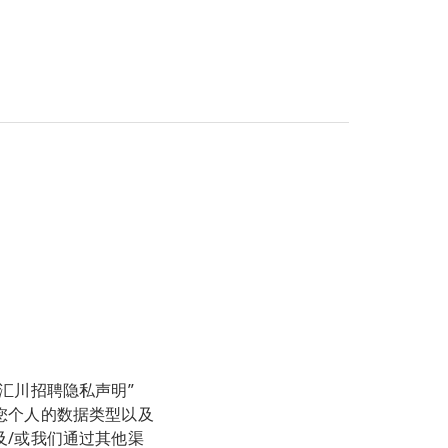
数据。当芬欧汇
不精确或已过时，
遵守所有适用的
删除。芬欧汇川
问我们持有的与
的个人数据。
有关的更多信
个人数据转移到
适当的技术和组织措
保护法进行处
数据的机密和安
行数据处理。如
如果您基于合法
，除非您明确表
（如果适用）。
法利益得到验
default.aspx
取消订阅”链接，
汇川招聘隐私声明”
您个人的数据类型以及
及/或我们通过其他渠