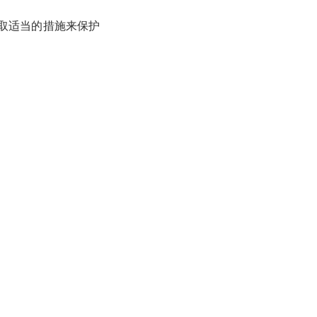
取适当的措施来保护
的服务，通过服
欧汇川会告知您
码、公司名称、
以增强用户体验
要访问某些服
服务可能会使用如
此类数据免于丢
网络位置、浏览器类
题或满足您的需
于收集数据的原始
会透露我们服务
发，或其他类似
能被识别的任何
述的“我们收集的
 Web 浏览器进
据。
途所需的范围。
站的某些部分可能
kie，并使用追
服务而必须获得
，可通过下文“我