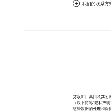
踪技术来个性化您的
为您提供产品和服
的个人数据。当芬欧
们的联系方式”部分
川向任何第三方外包
客户和供应商关系
或者从数据处理目的
如果您对本隐私声明
法律规定。除非您事
可能会要求您验证您
产品开发；
您相关的数据，您可
息。
为了向您提供服务（
优化网站用户体验
芬欧汇川集团/隐私部
欧洲经济区 (EEA)
营销我们的产品或
如果您的个人数据处
Alvar Aallon katu 1,
施（如欧盟示范条款
理，您可以联系相关
进行客户及产品调
FI-00101 Helsinki, F
全，并且不得利用此
开展活动和展会；
如果对于您的个人数
果您质疑在验证数据
与您联系，以便提
您也可以联系您所在
利益而反对进行数据
示不希望被联系；
有关芬欧汇川附属公
证。如果对于您的个
遵守法律或使我们
您有权选择不接收我
以后就不会再收到我
芬欧汇川集团及其附属
（以下简称“隐私声
这些数据的处理和保