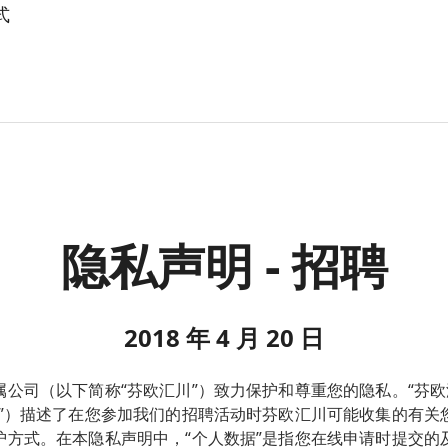
体验。
务，以便满足您的需要；
我们的联系方式 
汇川与外部各方共享您的个人数据时，我们将确保妥善保护此类
列出的电子邮箱或地址与我们联系。如果数据不正确、不准确、
服务时，我们会通过合同措施来确保个人数据得到妥善处理并且
的管理与沟通；
考虑该数据已作废，那么您有权对数据进行必要的修改、更正或
、芬欧汇川对于您的个人数据的处理有任何疑问，或者您希望访
先同意或法律要求披露，否则我们不会在任何其他情况下披露您
的身份、详细说明您的请求，并且可能会要求您提供与您的请求
以联系：
例如在我们通过第三方提供服务时），芬欧汇川也可能会将您的
；
 以外的国家/地区。将个人信息转移到 EEA 以外时，我们将采取
服务；
理要求被拒绝，或者如果您认为您的个人数据未按照适用的数据
 P.O.Box 380
）来保护您的个人数据。我们会要求此类信息的接收人保护个人
数据保护机构介入处理此事。
查；
inland
类数据为自身业务谋取利益。
据的处理可能影响您的隐私权，您也可以提出限制要求和反对进
准确性期间的数据准确性，您认为数据处理违反法律规定，或者
供有关我们的新产品和服务的信息，向您发送相关市场推广电邮
隐私声明 - 招聘
国家或地区的芬欧汇川附属公司，或者公司本地的数据保护专员
处理，那么您有权限制数据的处理，直至数据处理的最重要的合
或
司的联系信息，请访问：
www.upm.com/Contact-Us/Pages/
人数据的处理基于同意意见，您有权随时撤回同意书。
能够履行我们的法律义务。
们的任何市场推广电邮，只要在我们发送的任意推广电邮中点击“
2018 年 4 月 20 日
们的营销信息。
公司（以下简称“芬欧汇川”）致力保护和尊重您的隐私。“芬欧
明”）描述了在您参加我们的招聘活动时芬欧汇川可能收集的有关
护方式。在本隐私声明中，“个人数据”是指您在线申请时提交的