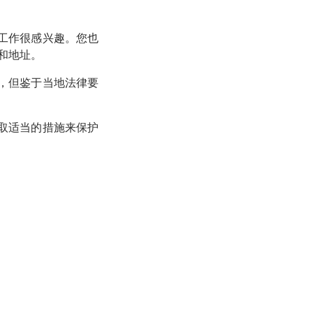
工作很感兴趣。您也
和地址。
，但鉴于当地法律要
取适当的措施来保护
提供个人数据的
允许的范围内从
就业背景调查提