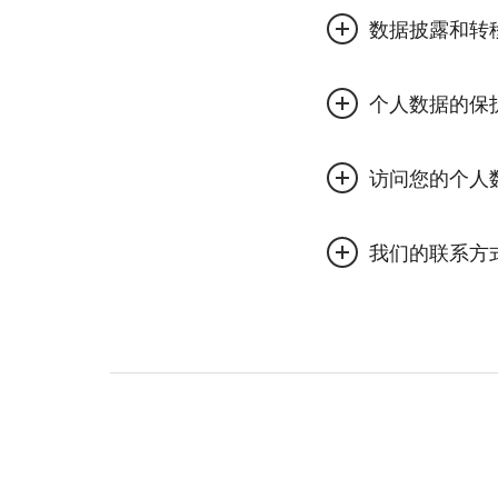
申请人数据：姓名
芬欧汇川仅出于以下
数据披露和转
和学历情况、培训
确定和评估潜在的
招聘信息：简历、
芬欧汇川可能会与招
保留相关招聘和雇
个人数据的保
通讯：电话录音、
处。您的个人数据还
在适用法律允许的
相关服务；或者共享
仅收集作为招聘决策
义务。
我们也可能希望保留
芬欧汇川采取了适当
求您的同意。如需进
不仅相关空缺职位所
坏、滥用和非法篡改
您有权申请访问芬欧
欧汇川附属公司招聘
个人数据。提交申请
我们的联系方
们的联系方式”部分
欧汇川才会将收集的
原则，仅限出于上文
或者从数据处理目的
数据的人员进行访问
芬欧汇川可能共享您
如果您对本隐私声明
可能会要求您验证您
分中列出的有限用途
以联系：
如果您接受了我们的
息。
我们将确保妥善保护
一部分，我们将按照
芬欧汇川集团/隐私部
如果您的个人数据处
芬欧汇川也可能将您的
Alvar Aallon katu 1,
如果您这次没有应聘
理，您可以联系相关
提供人力资源相关服务
FI-00101 Helsinki, F
再与您联系。
川内部转移个人数据
芬欧汇川存储个人数
施来保护您的个人数