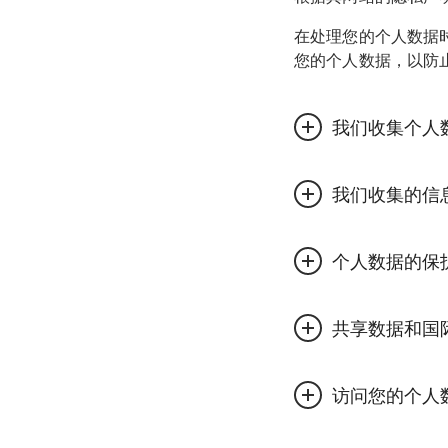
在处理您的个人数据
您的个人数据，以防
我们收集个人
在下列情形中，我们
我们收集的信
务订购产品，订阅我
不提供个人数据的可
如果您向芬欧汇川提
个人数据的保
当您访问我们的网站
查询详情等），芬欧
和改善服务，并使用 
务，您可能需要注册
芬欧汇川采取了适当
Google Anal
共享数据和国
芬欧汇川或其代表可
失、意外破坏、滥用
型和指向网站的地址
要，向您营销我们的
目的而需要访问数据
的特定用户的身份，
芬欧汇川可能会与全
目的。
其他信息。如果您不希望
芬欧汇川存储个人信
信息类型以及使用您
行相应的设置，前提是
总之，收集的个人数
无法正常工作。我们的
我们使用第三方服务
您有权申请访问芬欧