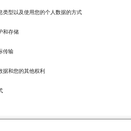
使用某些类型的联系方式数据，包括其客户、潜在客户、供应商
我们收集的信息类型以及使用您的个人数据的方式 
与芬欧汇川存在业务往来的个体的个人数据，以便开展业务运营
来管理和跟踪我们的销售和营销活动，同时管理我们的供应商关
下合法的商业目的来处理您的个人数据（姓名、职位、公司、电
集您的个人数据（例如，在您与我们沟通或订阅我们的时事通讯
护和存储
、发票信息或与业务关系相关的其他类似信息）：
我们收集客户、潜在客户和供应商代表的个人数据，也收集与您
数据，或当您以任何其他方式与我们进行互动时提供的个人数据
的管理与沟通；
当的技术和组织措施来限制对其所持有的个人数据的访问，并保
际传输
用和非法篡改。对个人数据的访问遵照“需要了解”的原则，仅限
以满足您的需要；
据的人员（芬欧汇川的员工和服务提供商）进行访问。
提供支持；
目的使用其客户和供应商关系管理数据库中的个人数据。我们可
访问您的个人数据和您的其他权利 
“我们收集的信息以及我们如何使用您的个人数据”部分中所列举
共享您的个人数据，但仅限于上文所述的“我们收集的信息类型
款及相关金融交易；
求存储个人信息。
列出的有限用途，并且仅限于此类用途所需的范围。
汇川持有的、与您相关的个人数据，并索取此类个人数据的副本
式
供应商管理中使用第三方服务提供商。此类第三方仅限于处理为
列出的电子邮箱或地址与我们联系。如果数据不正确、不准确、
数据。当芬欧汇川与外部各方共享您的个人数据时，我们将确保
考虑该数据已作废，那么您有权要求对数据进行必要的修改、更
服务；
、芬欧汇川对于您的个人数据的处理有任何疑问，或者您希望访
何第三方外包服务时，我们会通过合同及其他措施来确保个人数
证您的身份、详细说明您的请求，并且可能会要求您提供与您的
供应商调查；
以联系：
法律规定。除非您事先同意或法律要求披露，否则我们不会在任
理要求被拒绝，或者如果您认为您的个人数据未按照适用的数据
供有关我们的新产品和服务的信息，向您发送相关市场推广电邮
 P.O.Box 380