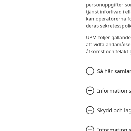
personuppgifter som
tjänst införlivad i e
kan operatörerna f
deras sekretesspolic
UPM följer gälland
att vidta ändamålse
åtkomst och felakti
Så här samlar
Vi samlar in personu
Information 
prenumererar på vår
vårt nyhetsbrev ell
Om du uppger person
meddelar dig om eve
Skydd och la
telefonnummer, för
det är obligatoriskt e
UPM i syfte att ge 
UPM har vidtagit än
När du besöker vår 
och ge oss ytterliga
Information s