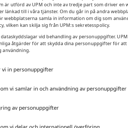
 är utförd av UPM och inte av tredje part som driver en w
ller länkad till i våra tjänster. Om du går in på andra webbp
ör webbplatserna samla in information om dig som använd
y, vilken kan skilja sig från UPM:s sekretesspolicy.
e dataskyddslagar vid behandling av personuppgifter. UP
nliga åtgärder för att skydda dina personuppgifter för at
g användning.
 vi in personuppgifter
ppgifter när du besöker vår webbplats, registrerar dig för
som vi samlar in och användning av personuppgifter
a tjänster, beställer produkter genom våra tjänster, pre
er annat material eller när du interagerar med oss på anna
uppgifter (namn, befattning, företag, e-postadress, adr
ntuella konsekvenser av att inte tillhandahålla personup
gring av personuppgifter
etagsnamn, frågeinformation osv.) till UPM behandlas inf
ller frivilligt att göra så.
dig tjänster och uppfylla dina begäranden. Du kanske måste
damålsenliga tekniska och organisatoriska åtgärder för a
webbplats eller använder våra tjänster kan vi samla in in
re information för att komma åt vissa tjänster.
om vi delar och internationell överföring