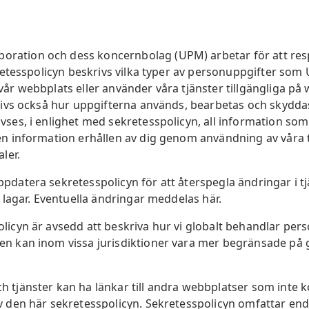
ation och dess koncernbolag (UPM) arbetar för att res
ekretesspolicyn beskrivs vilka typer av personuppgifter so
vår webbplats eller använder våra tjänster tillgängliga på
krivs också hur uppgifterna används, bearbetas och skydd
ses, i enlighet med sekretesspolicyn, all information som 
en information erhållen av dig genom användning av våra t
ler.
pdatera sekretesspolicyn för att återspegla ändringar i t
a lagar. Eventuella ändringar meddelas här.
licyn är avsedd att beskriva hur vi globalt behandlar per
n kan inom vissa jurisdiktioner vara mer begränsade på 
 tjänster kan ha länkar till andra webbplatser som inte 
v den här sekretesspolicyn. Sekretesspolicyn omfattar en