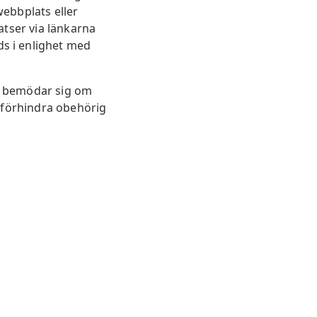
ebbplats eller
latser via länkarna
s i enlighet med
M bemödar sig om
t förhindra obehörig
 eller
numererar på
t sätt. UPM
ess,
pgifter och om
ormationen av
 registrera dig
tt begränsa
formation om din