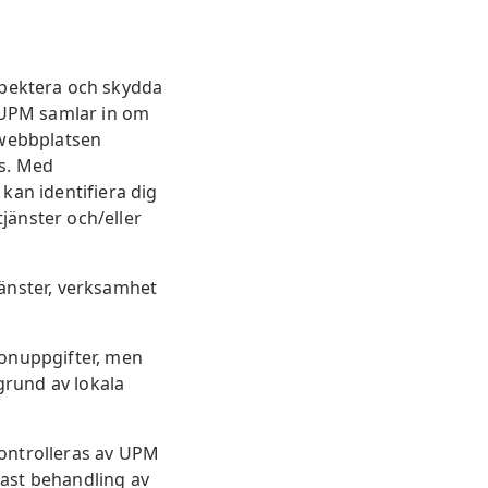
pektera och skydda
m UPM samlar in om
 webbplatsen
as. Med
kan identifiera dig
jänster och/eller
jänster, verksamhet
sonuppgifter, men
grund av lokala
kontrolleras av UPM
dast behandling av