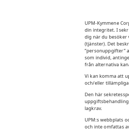
UPM-Kymmene Corpor
din integritet. I s
dig när du besöker 
(tjänster). Det bes
”personuppgifter” av
som individ, anting
från alternativa kana
Vi kan komma att up
och/eller tillämplig
Den här sekretesspo
uppgiftsbehandlinge
lagkrav.
UPM:s webbplats och
och inte omfattas a